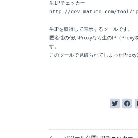
http://dev.matumo.com/tool/i
生IPを取得して表示するツールです。
匿名性の低いProxyなら生のIP（Pro
す。
このツールで見破られてしまったProx
[ツール公開] IPチェッカー
←
→